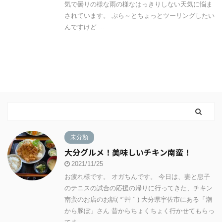
気で曇りの様な雨の様なはっきりしない天気に悩ま
されています。 ぷら～とちょっとツーリングしたい
んですけど ...
未分類
大分グルメ！美味しいチキン南蛮！
2021/11/25
お疲れ様です。 オガちんです。 今日は、妻と息子
のテニスの試合の応援の帰りに行ってきた、チキン
南蛮のお店のお話( *´艸｀) 大分県宇佐市にある「潮
から豚ぼ」さん 昔からちょくちょく行かせてもらっ