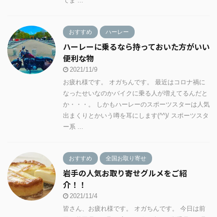
てま ...
おすすめ
ハーレー
ハーレーに乗るなら持っておいた方がいい
便利な物
2021/11/9
お疲れ様です。 オガちんです。 最近はコロナ禍に
なったせいなのかバイクに乗る人が増えてるんだと
か・・・。 しかもハーレーのスポーツスターは人気
出まくりとかいう噂を耳にします(^^)/ スポーツスタ
ー系 ...
おすすめ
全国お取り寄せ
岩手の人気お取り寄せグルメをご紹
介！！
2021/11/4
皆さん、お疲れ様です。 オガちんです。 今日は前