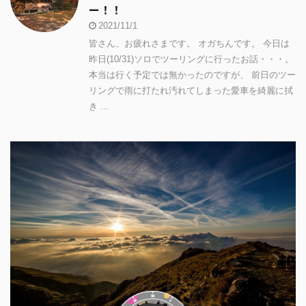
ー！！
2021/11/1
皆さん、お疲れさまです。 オガちんです。 今日は
昨日(10/31)ソロでツーリングに行ったお話・・・。
本当は行く予定では無かったのですが、 前日のツー
リングで雨に打たれ汚れてしまった愛車を綺麗に拭
き ...