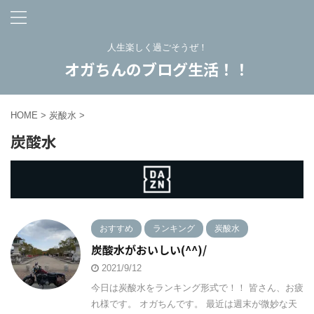
人生楽しく過ごそうぜ！
オガちんのブログ生活！！
HOME
>
炭酸水
>
炭酸水
おすすめ
ランキング
炭酸水
炭酸水がおいしい(^^)/
2021/9/12
今日は炭酸水をランキング形式で！！ 皆さん、お疲
れ様です。 オガちんです。 最近は週末が微妙な天