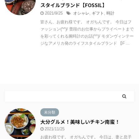
スタイルブランド【FOSSIL】
2021/9/25
オシャレ
,
ギフト
,
時計
皆さん、お疲れ様です。 オガちんです。 今日はフ
ァッション(^^)/ 普段のお仕事からプライベートまで
を彩ってくれる腕時計のお話(^^)/ モダンヴィンテー
ジなアメリカ発のライフスタイルブランド 【F ...
未分類
大分グルメ！美味しいチキン南蛮！
2021/11/25
お疲れ様です。 オガちんです。 今日は、妻と息子