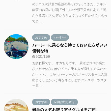
のテニスの試合の応援の帰りに行ってきた、チキン
南蛮のお店のお話( *´艸｀) 大分県宇佐市にある「潮
から豚ぼ」さん 昔からちょくちょく行かせてもらっ
てま ...
おすすめ
ハーレー
ハーレーに乗るなら持っておいた方がいい
便利な物
2021/11/9
お疲れ様です。 オガちんです。 最近はコロナ禍に
なったせいなのかバイクに乗る人が増えてるんだと
か・・・。 しかもハーレーのスポーツスターは人気
出まくりとかいう噂を耳にします(^^)/ スポーツスタ
ー系 ...
おすすめ
全国お取り寄せ
岩手の人気お取り寄せグルメをご紹