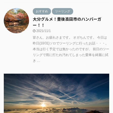
おすすめ
ツーリング
大分グルメ！豊後高田市のハンバーガ
ー！！
2021/11/1
皆さん、お疲れさまです。 オガちんです。 今日は
昨日(10/31)ソロでツーリングに行ったお話・・・。
本当は行く予定では無かったのですが、 前日のツー
リングで雨に打たれ汚れてしまった愛車を綺麗に拭
き ...