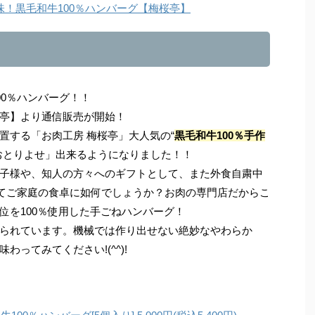
！黒毛和牛100％ハンバーグ【梅桜亭】
00％ハンバーグ！！
亭】より通信販売が開始！
置する「お肉工房 梅桜亭」大人気の“
黒毛和牛100％手作
おとりよせ」出来るようになりました！！
子様や、知人の方々へのギフトとして、また外食自粛中
してご家庭の食卓に如何でしょうか？お肉の専門店だからこ
位を100％使用した手ごねハンバーグ！
られています。機械では作り出せない絶妙なやわらか
ってみてください!(^^)!