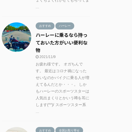
ょくちょく行かせてもらってま
...
おすすめ
ハーレー
ハーレーに乗るなら持っ
ておいた方がいい便利な
物
2021/11/9
お疲れ様です。 オガちんで
す。 最近はコロナ禍になった
せいなのかバイクに乗る人が増
えてるんだとか・・・。 しか
もハーレーのスポーツスターは
人気出まくりとかいう噂を耳に
します(^^)/ スポーツスター系
...
おすすめ
全国お取り寄せ