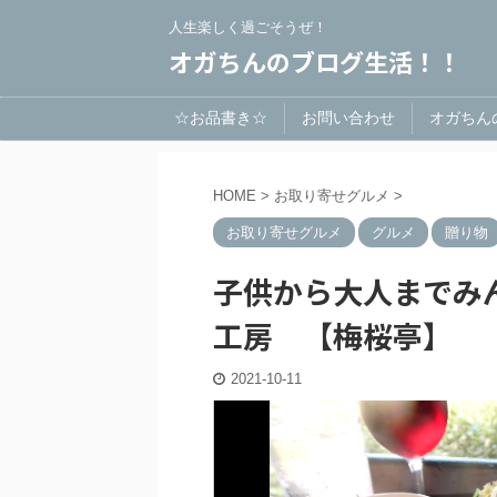
人生楽しく過ごそうぜ！
オガちんのブログ生活！！
☆お品書き☆
お問い合わせ
オガちん
HOME
>
お取り寄せグルメ
>
お取り寄せグルメ
グルメ
贈り物
子供から大人までみ
工房 【梅桜亭】
2021-10-11