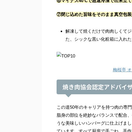
⑥マイナス40℃で急速冷凍で出来立
⑦閉じ込めた旨味をそのまま真空包装
解凍して焼くだけで肉肉しくてジ
た、シックな黒い化粧箱に入れた
梅桜亭 
焼き肉協会認定アドバイ
この道50年のキャリアを持つ肉の専
脂身の部位を絶妙なバランスで配合、
うな美味しいハンバーグに仕上げまし
ています。すべて厨房で手ごね、手作