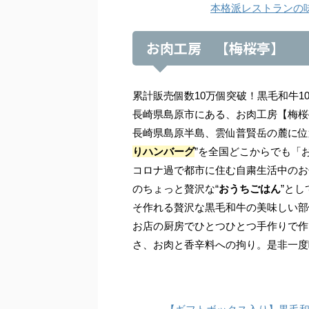
本格派レストランの味
お肉工房 【梅桜亭】
累計販売個数10万個突破！黒毛和牛1
長崎県島原市にある、お肉工房【梅桜
長崎県島原半島、雲仙普賢岳の麓に位
りハンバーグ
”を全国どこからでも「
コロナ過で都市に住む自粛生活中のお
のちょっと贅沢な“
おうちごはん
”と
そ作れる贅沢な黒毛和牛の美味しい部
お店の厨房でひとつひとつ手作りで作
さ、お肉と香辛料への拘り。是非一度味わ