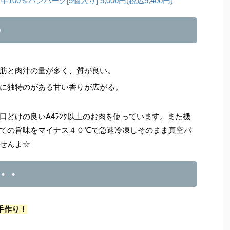
0％ハンバーグ[5個入り] 5,000円(税込5,400円)
り
肪と肉汁の量が多く、質が良い。
に独特のがある甘い香りが広がる。
口どけの良いA4ﾗﾝｸ以上のお肉を使っています。また機
ての旨味をマイナス４０℃で急速冷凍しそのまま真空パ
せんよ☆
・・
手作り！