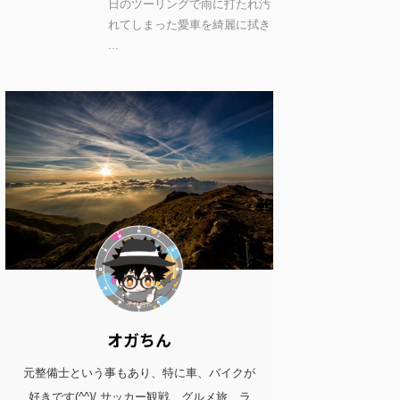
日のツーリングで雨に打たれ汚
れてしまった愛車を綺麗に拭き
...
オガちん
元整備士という事もあり、特に車、バイクが
好きです(^^)/ サッカー観戦、グルメ旅、ラ