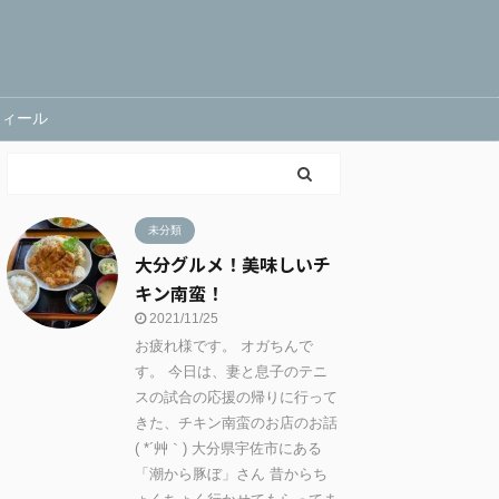
フィール
未分類
大分グルメ！美味しいチ
キン南蛮！
2021/11/25
お疲れ様です。 オガちんで
す。 今日は、妻と息子のテニ
スの試合の応援の帰りに行って
きた、チキン南蛮のお店のお話
( *´艸｀) 大分県宇佐市にある
「潮から豚ぼ」さん 昔からち