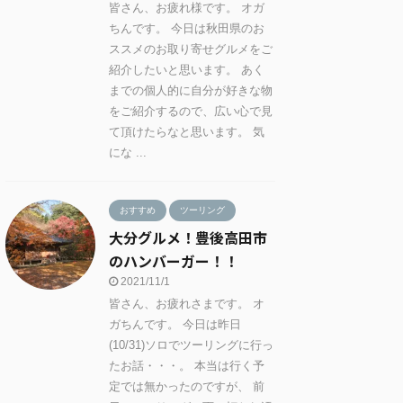
皆さん、お疲れ様です。 オガ
ちんです。 今日は秋田県のお
ススメのお取り寄せグルメをご
紹介したいと思います。 あく
までの個人的に自分が好きな物
をご紹介するので、広い心で見
て頂けたらなと思います。 気
にな ...
おすすめ
ツーリング
大分グルメ！豊後高田市
のハンバーガー！！
2021/11/1
皆さん、お疲れさまです。 オ
ガちんです。 今日は昨日
(10/31)ソロでツーリングに行っ
たお話・・・。 本当は行く予
定では無かったのですが、 前